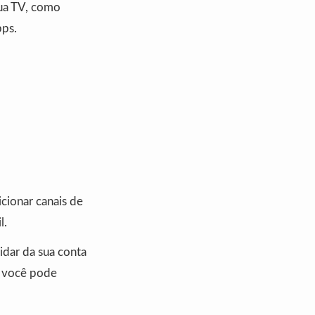
ua TV, como
pps.
cionar canais de
l.
dar da sua conta
e você pode