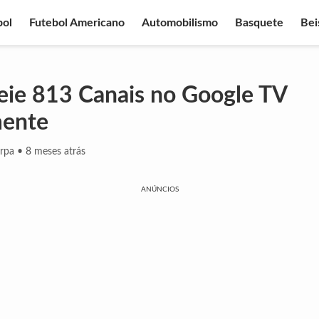
bol
Futebol Americano
Automobilismo
Basquete
Bei
ie 813 Canais no Google TV
mente
erpa
•
8 meses atrás
ANÚNCIOS