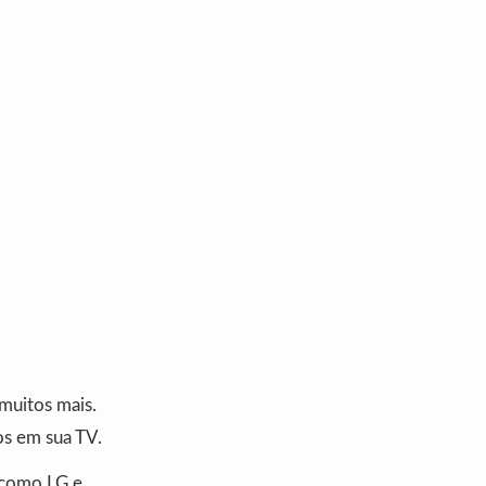
 muitos mais.
os em sua TV.
 como LG e