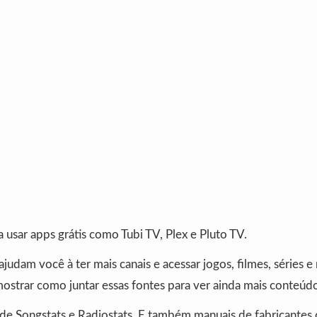
usar apps grátis como Tubi TV, Plex e Pluto TV.
ajudam você à ter mais canais e acessar jogos, filmes, séries e
trar como juntar essas fontes para ver ainda mais conteúd
e Songstats e Radiostats. E também manuais de fabricantes