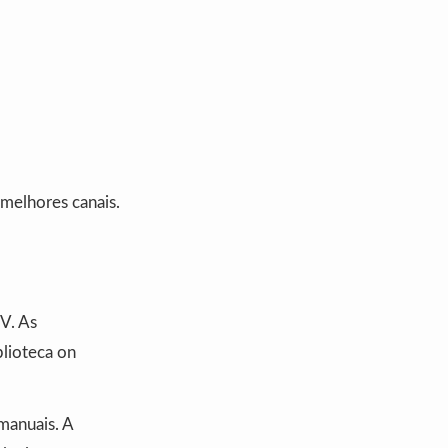
 melhores canais.
V. As
blioteca on
manuais. A