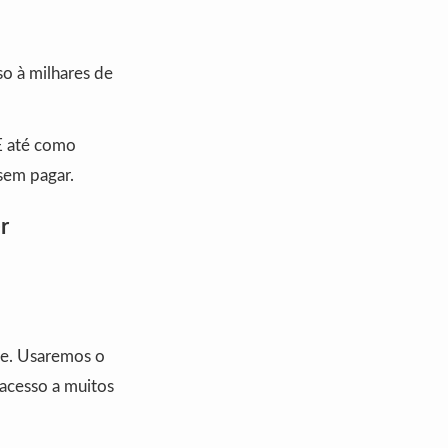
o à milhares de
 E até como
sem pagar.
r
ne. Usaremos o
 acesso a muitos