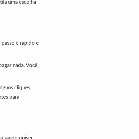
ila uma escolha
e passo é rápido e
 pagar nada. Você
alguns cliques,
ntes para
 quando quiser,