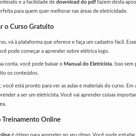
onteúdo e a facilidade de
download do pdf
fazem desta apost
perfeita para quem quer melhorar nas áreas de eletricidade.
 o Curso Gratuito
rso, vá à plataforma que oferece e faça um cadastro fácil. Ess
ocê pode começar a aprender sobre elétrica logo.
ua conta, você pode baixar o
Manual do Eletricista
. Isso sem
ito os conteúdos.
, você está pronto para ver as aulas e materiais do curso. Em 
ender a ser um eletricista. Você vai aprender coisas importa
ea.
o Treinamento Online
nline
é ótimo para aprender no seu ritmo. Você pode estudar