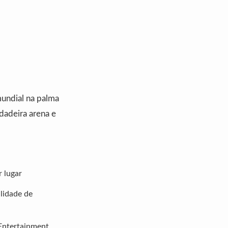
mundial na palma
dadeira arena e
r lugar
alidade de
Entertainment.