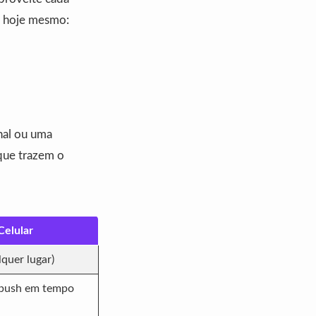
o hoje mesmo:
nal ou uma
 que trazem o
Celular
lquer lugar)
 push em tempo