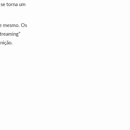
 se torna um
oje mesmo. Os
treaming”
inição.