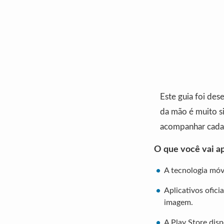
Este guia foi de
da mão é muito s
acompanhar cada 
O que você vai ap
A tecnologia móv
Aplicativos ofic
imagem.
A Play Store dis