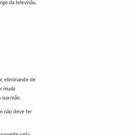
onge da televisão.
, eliminando de
lar muda
a sua mão.
 e não deve ter
roveite cada