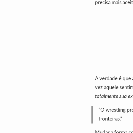
precisa mais aceit
A verdade é que 
vez aquele senti
totalmente sua ex
“O wrestling pr
fronteiras.”
Mudar a forma c