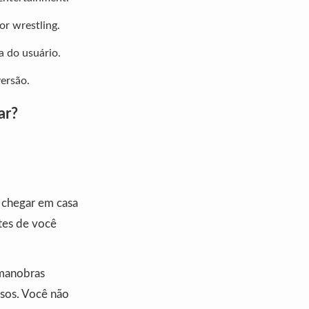
r wrestling.
a do usuário.
versão.
ar?
e chegar em casa
tes de você
 manobras
ssos. Você não