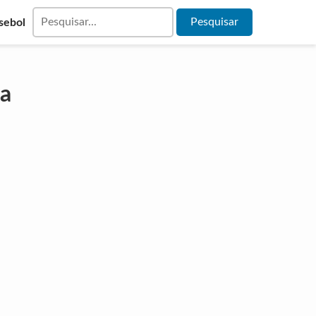
sebol
ia