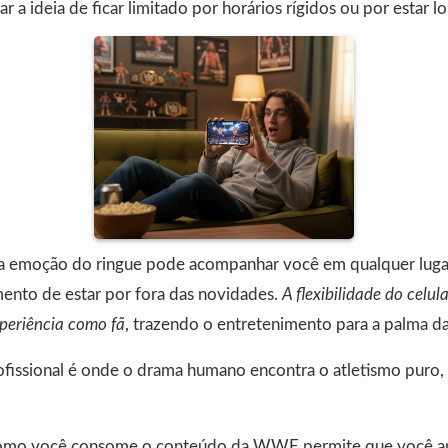
ar a ideia de ficar limitado por horários rígidos ou por estar l
a emoção do ringue pode acompanhar você em qualquer lugar
mento de estar por fora das novidades.
A flexibilidade do celu
periência como fã
, trazendo o entretenimento para a palma d
ofissional é onde o drama humano encontra o atletismo puro,
omo você consome o conteúdo da WWE permite que você ap