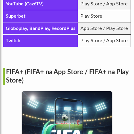
YouTube (
CazéTV
)
Play Store / App Store
Superbet
Play Store
Globoplay
,
BandPlay
,
RecordPlus
App Store / Play Store
Twitch
Play Store / App Store
FIFA+ (FIFA+ na App Store / FIFA+ na Play
Store)