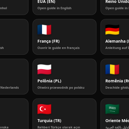
EUA (EN)
Reino Unido
anhol
Open guide in English
Open guide in 
França (FR)
Alemanha (
ish
Ouvrir le guide en français
Anleitung auf 
Polônia (PL)
Romênia (R
t Nederlands
Otwórz przewodnik po polsku
Deschide ghidu
Turquia (TR)
Oriente Méd
enska
Rehberi Türkçe olarak açın
لدليل باللغة العربية