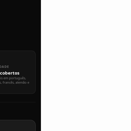
IDADE
 cobertos
eis em português,
s, francês, alemão e