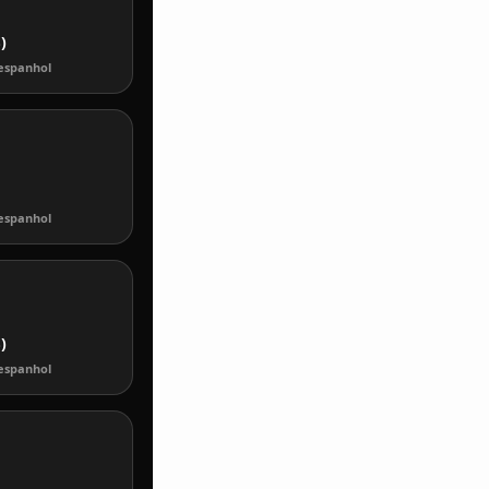
)
espanhol
espanhol
)
espanhol