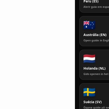
Peru (ES)
Abrir guia em esp
Austrália (EN)
Open guide in Engl
Holanda (NL)
Gids openen in he
Suécia (SV)
Öppna guide på sv