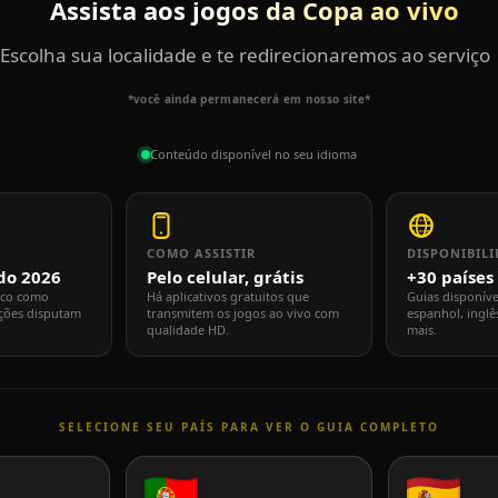
Assista aos jogos da Copa ao vivo
Escolha sua localidade e te redirecionaremos ao serviço
*você ainda permanecerá em nosso site*
Conteúdo disponível no seu idioma
COMO ASSISTIR
DISPONIBIL
do 2026
Pelo celular, grátis
+30 países
ico como
Há aplicativos gratuitos que
Guias disponív
eções disputam
transmitem os jogos ao vivo com
espanhol, inglê
qualidade HD.
mais.
SELECIONE SEU PAÍS PARA VER O GUIA COMPLETO