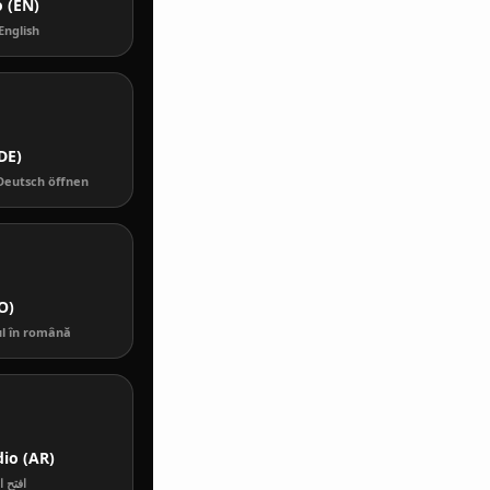
 (EN)
English
DE)
Deutsch öffnen
O)
l în română
io (AR)
افتح ا