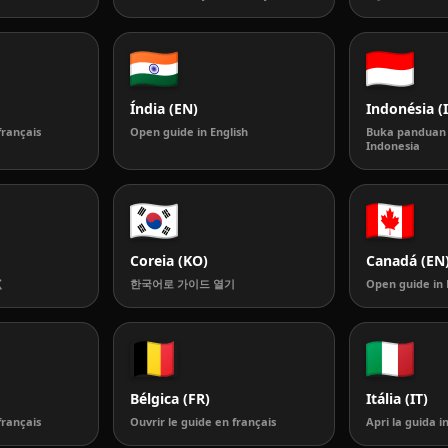
Índia (EN)
Indonésia (
français
Open guide in English
Buka panduan
Indonesia
Coreia (KO)
Canadá (EN
く
한국어로 가이드 열기
Open guide in 
Bélgica (FR)
Itália (IT)
français
Ouvrir le guide en français
Apri la guida in