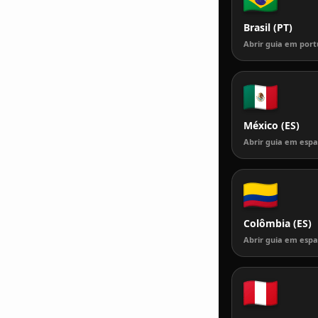
Brasil (PT)
Abrir guia em por
México (ES)
Abrir guia em esp
Colômbia (ES)
Abrir guia em esp