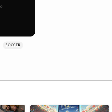
 o
SOCCER