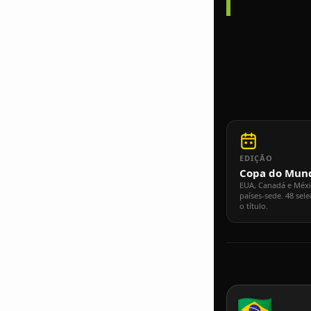
EDIÇÃO
Copa do Mun
EUA, Canadá e Méx
países-sede. 48 sel
o título.