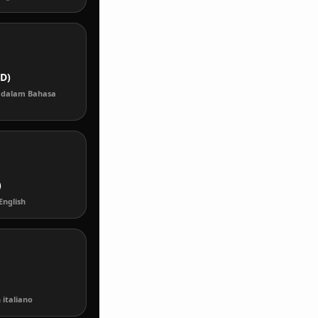
ID)
 dalam Bahasa
)
English
 italiano