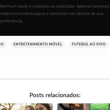
Nenhum dado é coletado ou solicitado. Apenas fazemos
redirecionamento para o conteúdo em idioma de sua
preferência.
DO
ENTRETENIMENTO MÓVEL
FUTEBOL AO VIVO
Posts relacionados: