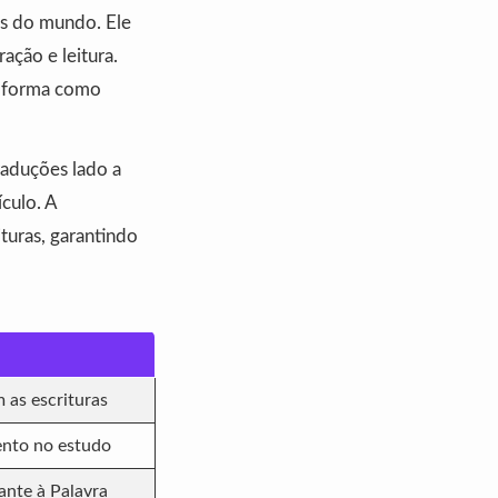
es do mundo. Ele
ação e leitura.
a forma como
raduções lado a
culo. A
ituras, garantindo
 as escrituras
nto no estudo
ante à Palavra