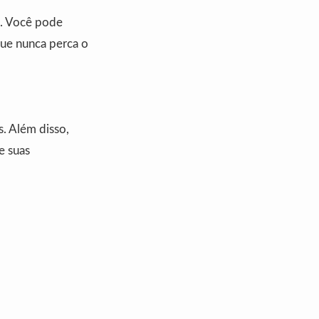
o. Você pode
 que nunca perca o
s. Além disso,
e suas