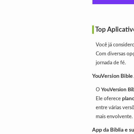
Top Aplicati
Você já considero
Com diversas opç
jornada de fé.
YouVersion Bible 
O
YouVersion Bi
Ele oferece
plano
entre várias vers
mais envolvente.
App da Bíblia e s