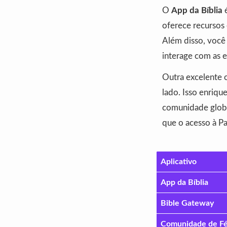
O
App da Bíblia
é
oferece recursos 
Além disso, você
interage com as e
Outra excelente 
lado. Isso enriq
comunidade global
que o acesso à Pal
Aplicativo
App da Bíblia
Bible Gateway
Comunidade de F