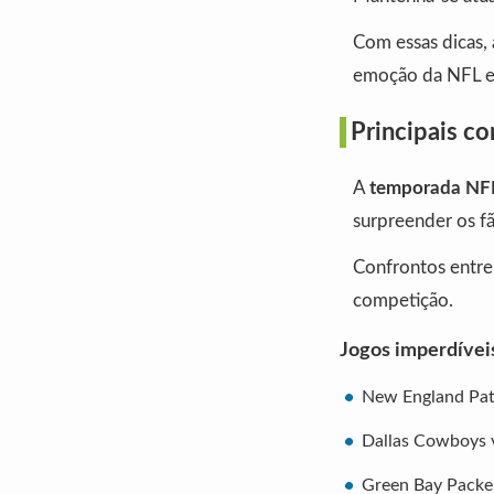
Com essas dicas, a
emoção da NFL e
Principais c
A
temporada NF
surpreender os fã
Confrontos entre 
competição.
Jogos imperdívei
New England Patr
Dallas Cowboys v
Green Bay Packer