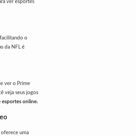
ara ver esportes
 facilitando o
as da NFL é
e ver o Prime
ê veja seus jogos
 esportes online.
deo
a oferece uma