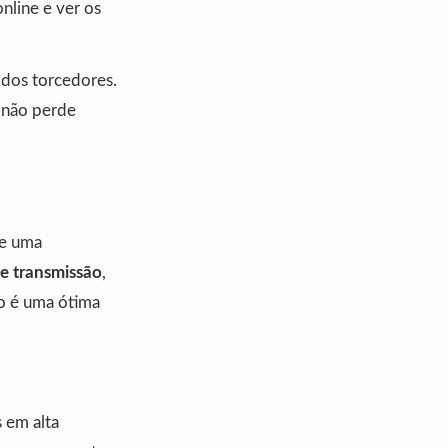
online e ver os
 dos torcedores.
ê não perde
ce uma
e transmissão
,
eo é uma ótima
 em alta