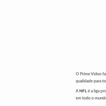
O Prime Video fac
qualidade para to
A
NFL
é a liga pr
em todo o mundo