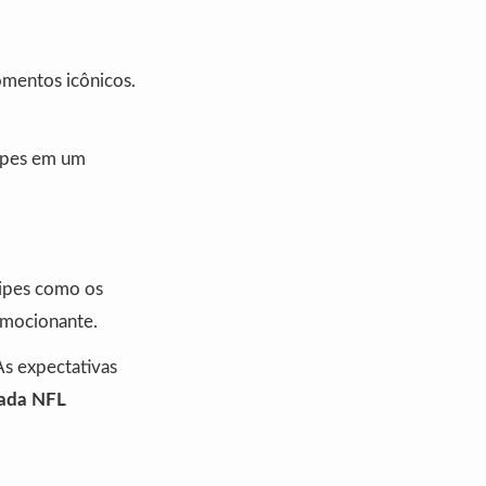
omentos icônicos.
uipes em um
uipes como os
 emocionante.
As expectativas
ada NFL