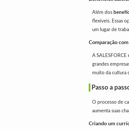
Além dos
benefí
flexíveis. Essas 
um lugar de trab
Comparação com 
A SALESFORCE é 
grandes empresas
muito da cultura
Passo a pass
O processo de can
aumenta suas cha
Criando um currí