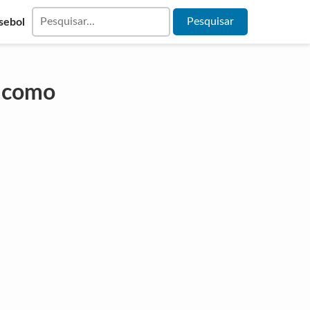
sebol
 como