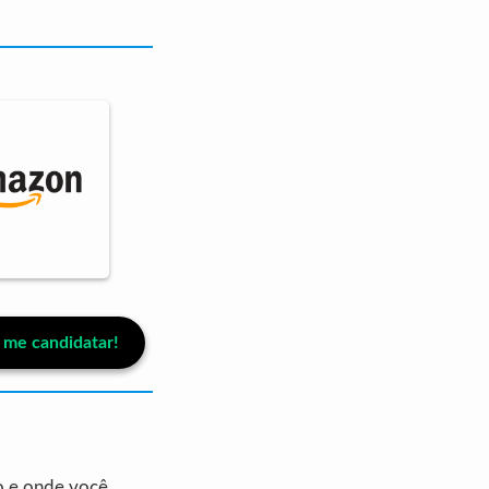
me candidatar!
 e onde você