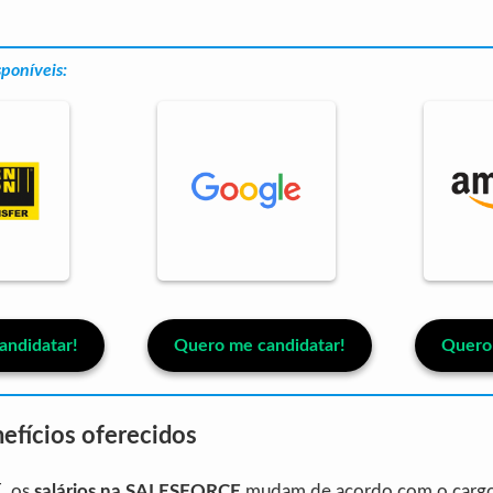
sponíveis:
andidatar!
Quero me candidatar!
Quero 
nefícios oferecidos
, os
salários na SALESFORCE
mudam de acordo com o cargo