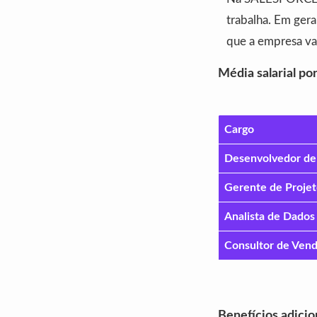
trabalha. Em ger
que a empresa va
Média salarial po
Cargo
Desenvolvedor de
Gerente de Projet
Analista de Dados
Consultor de Ven
Benefícios adicio