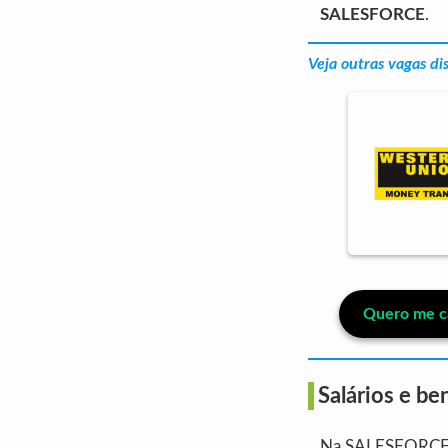
SALESFORCE
.
Veja outras vagas di
Quero me c
Salários e be
Na SALESFORCE