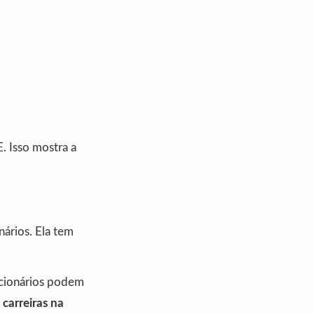
. Isso mostra a
ários. Ela tem
ncionários podem
s
carreiras na