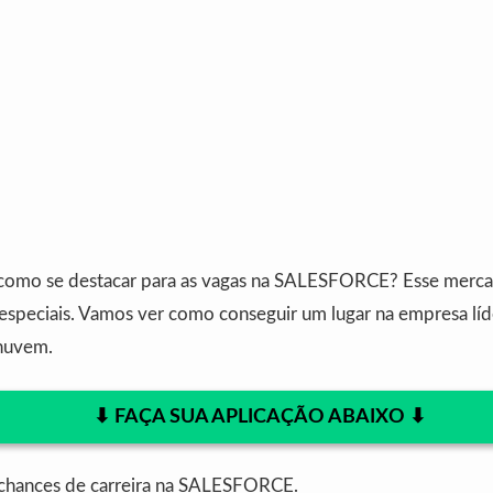
 como se destacar para as vagas na SALESFORCE? Esse merc
 especiais. Vamos ver como conseguir um lugar na empresa lí
nuvem.
⬇︎ FAÇA SUA APLICAÇÃO ABAIXO ⬇︎
chances de carreira na SALESFORCE.