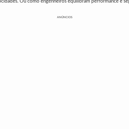
locidades. Ou como engenheiros equilibram performance e se
ANÚNCIOS