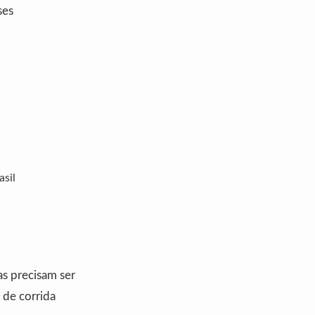
ses
asil
as precisam ser
 de corrida