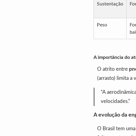
Sustentação
For
Peso
Fo
ba
A importância do atr
O atrito entre
pn
(arrasto) limita 
“A aerodinâmica 
velocidades.”
A evolução da en
O Brasil tem uma 