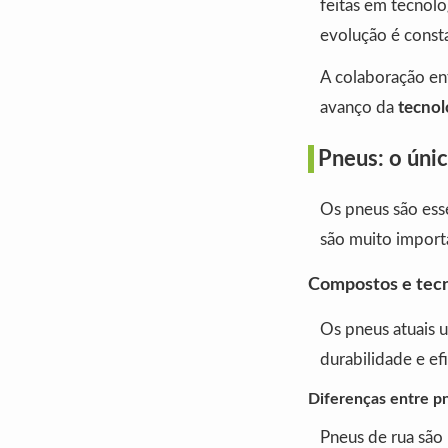
feitas em tecnolo
evolução é const
A colaboração ent
avanço da
tecnol
Pneus: o únic
Os pneus são esse
são muito importa
Compostos e tec
Os pneus atuais u
durabilidade e ef
Diferenças entre p
Pneus de rua são