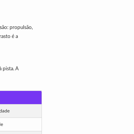
 são: propulsão,
rasto é a
 pista. A
idade
de