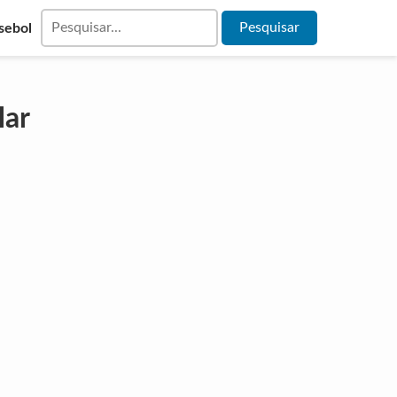
sebol
lar